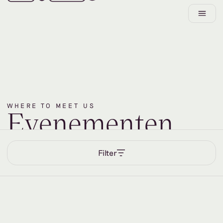
WHERE TO MEET US
E
v
e
n
e
m
e
n
t
e
n
Filter
FEATURED
EVENT
1.10.2025
–
1.1.2030
Ken je andere evenementen?