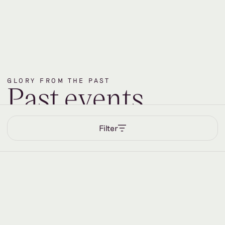
GLORY FROM THE PAST
P
a
s
t
e
v
e
n
t
s
Filter
EVENT
29.6.2026
–
3.7.2026
Summer School Arts in Health
PRAKTIJK
–
ONDERWIJS